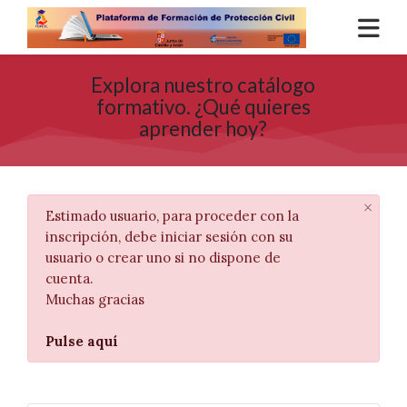
Skip to navigation
Skip to login form
Salta al contenido principal
Skip to accessibility options
Skip to footer
Skip accessibility options
Explora nuestro catálogo
formativo. ¿Qué quieres
aprender hoy?
×
Estimado usuario, para proceder con la
Desc
inscripción, debe iniciar sesión con su
usuario o crear uno si no dispone de
cuenta.
Muchas gracias
Pulse aquí